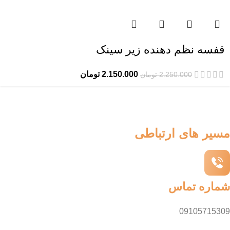
قفسه نظم دهنده زیر سینک
2.150.000
تومان
2.250.000
تومان
مسیر های ارتباطی
شماره تماس
09105715309