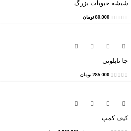
شیشه حبوبات بزرگ
80.000
تومان
جا نایلونی
285.000
تومان
-7%
کیف کمپ